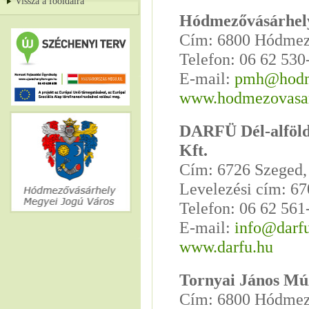
Vissza a főoldalra
Hódmezővásárhely
Cím: 6800 Hódmező
Telefon: 06 62 530
E-mail:
pmh@hodme
www.hodmezovasar
DARFÜ Dél-alföldi
Kft.
Cím: 6726 Szeged, 
Levelezési cím: 67
Telefon: 06 62 561
E-mail:
info@darf
www.darfu.hu
Tornyai János Mú
Cím: 6800 Hódmező