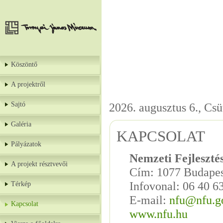
Köszöntő
A projektről
Sajtó
2026. augusztus 6., Csü
Galéria
KAPCSOLAT
Pályázatok
Nemzeti Fejleszté
A projekt résztvevői
Cím: 1077 Budapest
Infovonal: 06 40 6
Térkép
E-mail:
nfu@nfu.g
Kapcsolat
www.nfu.hu