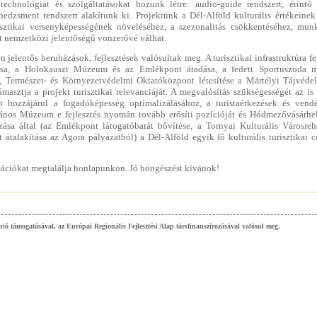
 technológiát és szolgáltatásokat hozunk létre: audio-guide rendszert, érintő
nedzsment rendszert alakítunk ki. Projektünk a Dél-Alföld kulturális értékeinek 
isztikai versenyképességének növeléséhez, a szezonalitás csökkentéséhez, mun
őt nemzetközi jelentőségű vonzerővé válhat.
elentős beruházások, fejlesztések valósultak meg. A turisztikai infrastruktúra fe
tása, a Holokauszt Múzeum és az Emlékpont átadása, a fedett Sportuszoda m
a, Természet- és Környezetvédelmi Oktatóközpont létesítése a Mártélyi Tájvéde
ámasztja a projekt turisztikai relevanciáját. A megvalósítás szükségességét az is
n hozzájárul a fogadóképesség optimalizálásához, a turistaérkezések és vend
ános Múzeum e fejlesztés nyomán tovább erősíti pozícióját és Hódmezővásárh
ása által (az Emlékpont látogatóbarát bővítése, a Tornyai Kulturális Városreha
átalakítása az Agora pályázatból) a Dél-Alföld egyik fő kulturális turisztikai c
rmációkat megtalálja honlapunkon. Jó böngészést kívánok!
ió támogatásával, az Európai Regionális Fejlesztési Alap társfinanszírozásával valósul meg.