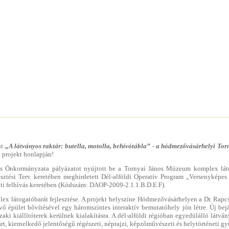
nt
„A látványos raktár: butella, motolla, behívótábla” - a hódmezővásárhelyi Tor
 projekt honlapján!
 Önkormányzata pályázatot nyújtott be a Tornyai János Múzeum komplex lát
esztési Terv keretében meghirdetett Dél-alföldi Operatív Program „Versenyképes t
ázati felhívás keretében (Kódszám: DAOP-2009-2.1.1.B.D.E.F).
x látogatóbarát fejlesztése. A projekt helyszíne Hódmezővásárhelyen a Dr. Rapc
vő épület bővítésével egy háromszintes interaktív bemutatóhely jön létre. Új bejá
zaki kiállítóterek kerülnek kialakításra. A dél-alföldi régióban egyedülálló látvá
árt, kiemelkedő jelentőségű régészeti, néprajzi, képzőművészeti és helytörténeti g