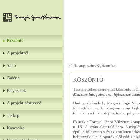
Köszöntő
A projektről
Sajtó
2026. augusztus 8., Szombat
Galéria
KÖSZÖNTŐ
Tisztelettel és szeretettel köszöntöm Ö
Pályázatok
Múzeum látogatóbarát fejlesztése
című
A projekt résztvevői
Hódmezővásárhely Megyei Jogú Város
fejlesztésére az Új Magyarország Fejl
termék és attrakciófejlesztés” c. pály
Térkép
Célunk a Tornyai János Múzeum komple
u. 16-18. szám alatt található. A meglé
Kapcsolat
épül, a földszinten és az emeleten idős
helyezzük el a látogatók elől eddig elz