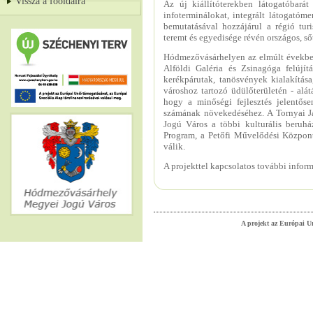
Vissza a főoldalra
Az új kiállítóterekben látogatóbarát
infoterminálokat, integrált látogatóme
bemutatásával hozzájárul a régió tur
teremt és egyedisége révén országos, s
Hódmezővásárhelyen az elmúlt években j
Alföldi Galéria és Zsinagóga felújí
kerékpárutak, tanösvények kialakítás
városhoz tartozó üdülőterületén - alát
hogy a minőségi fejlesztés jelentőse
számának növekedéséhez. A Tornyai J
Jogú Város a többi kulturális beruház
Program, a Petőfi Művelődési Központ 
válik.
A projekttel kapcsolatos további info
A projekt az Európai Un