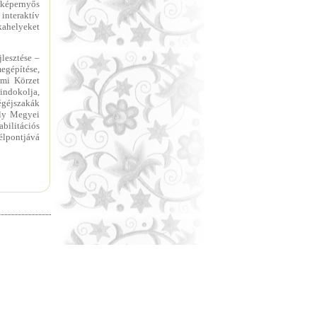
 képernyős
interaktív
kahelyeket
jlesztése –
egépítése,
lmi Körzet
 indokolja,
égéjszakák
ely Megyei
bilitációs
élpontjává