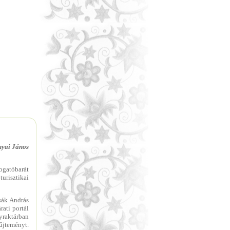
nyai János
ogatóbarát
urisztikai
sák András
rati portál
nyraktárban
yűjteményt.