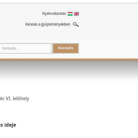
Nyelvválasztás:
Keresés a gyűjteményekben
Keresés
c VI. lelőhely
s ideje