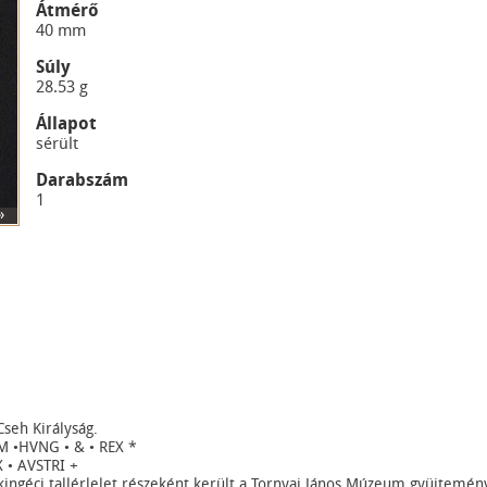
Átmérő
40 mm
Súly
28.53 g
Állapot
sérült
Darabszám
1
»
Cseh Királyság.
M •HVNG • & • REX *
 • AVSTRI +
ngéci tallérlelet részeként került a Tornyai János Múzeum gyüjtemén