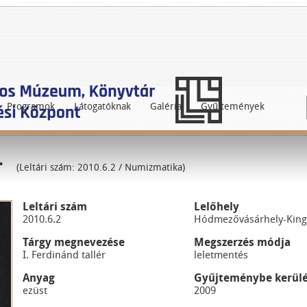
Programok
Látogatóknak
Galéria
Gyűjtemények
r
(Leltári szám: 2010.6.2 / Numizmatika)
Leltári szám
Lelőhely
2010.6.2
Hódmezővásárhely-Kingé
Tárgy megnevezése
Megszerzés módja
I. Ferdinánd tallér
leletmentés
Anyag
Gyűjteménybe kerülé
ezüst
2009