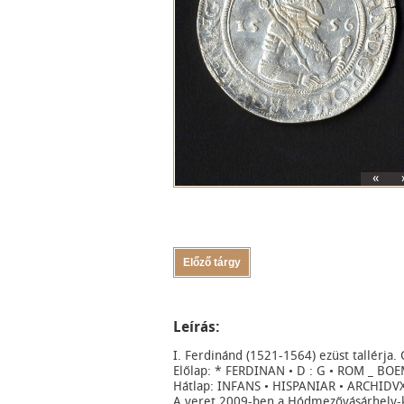
«
Előző tárgy
Leírás:
I. Ferdinánd (1521-1564) ezüst tallérja. 
Előlap: * FERDINAN • D : G • ROM _ BOE
Hátlap: INFANS • HISPANIAR • ARCHIDVX
A veret 2009-ben a Hódmezővásárhely-ki