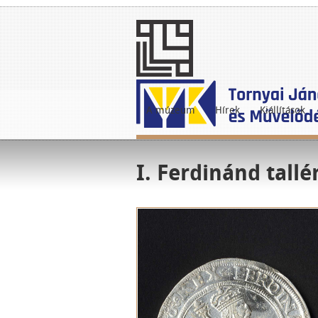
A múzeum
Hírek
Kiállítások
I. Ferdinánd tallé