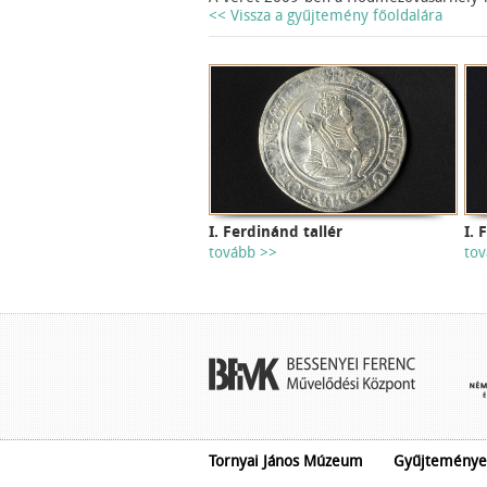
<< Vissza a gyűjtemény főoldalára
I. Ferdinánd tallér
I. 
tovább >>
tov
Tornyai János Múzeum
Gyűjteménye