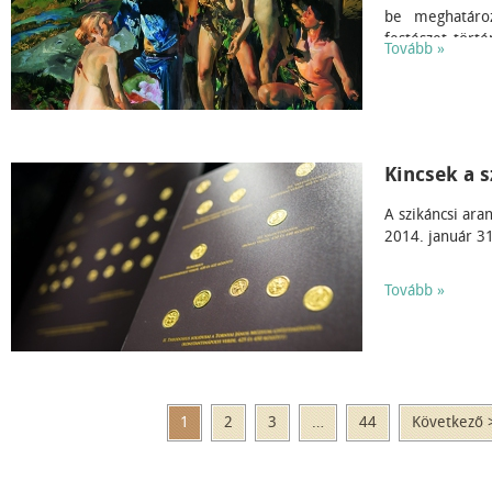
be meghatáro
festészet tört
Tovább »
fiatal korában 
körülötte, Pár
alakított ki,
egyaránt egye
2007-ben beköv
fővárosban.
Kincsek a 
A szikáncsi ara
2014. január 31
Tovább »
1
2
3
…
44
Következő 