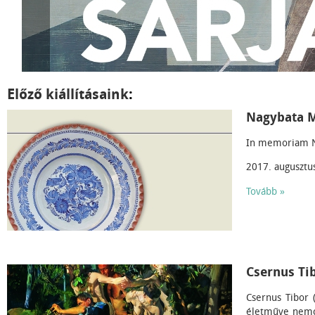
Előző kiállításaink
:
Nagybata M
Benedek ko
In memoriam N
2017. augusztu
Tovább »
Csernus T
Csernus Tibor 
életműve nemc