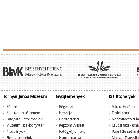
Tornyai János Múzeum
Gyűjtemények
Kiállítóhelyek
Rólunk
Régészet
Alföldi Galéria
A múzeum története
Néprajz
Emlékpont
Látogatói információk
Helytörténet
Népművészeti h
Múzeumi szakkönyvtár
Képzőművészet
Csúcsi fazekashá
Kiadványok
Fotógyűjtemény
Papi-féle szélm
Elérhetőségeink
Numizmatika
Magyar Tragédi