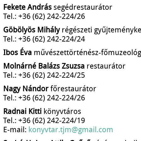
Fekete András
segédrestaurátor
Tel.: +36 (62) 242-224/26
Göbölyös Mihály
régészeti gyűjteményke
Tel.: +36 (62) 242-224/24
Ibos Éva
művészettörténész-főmuzeoló
Molnárné Balázs Zsuzsa
restaurátor
Tel.: +36 (62) 242-224/25
Nagy Nándor
főrestaurátor
Tel.: +36 (62) 242-224/26
Radnai Kitti
könyvtáros
Tel.: +36 (62) 242-224/19
E-mail:
konyvtar.tjm@gmail.com