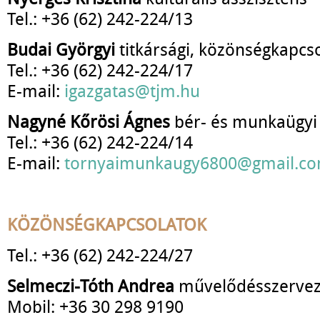
Tel.: +36 (62) 242-224/13
Budai Györgyi
titkársági, közönségkapcso
Tel.: +36 (62) 242-224/17
E-mail:
igazgatas@tjm.hu
Nagyné Kőrösi Ágnes
bér- és munkaügyi
Tel.: +36 (62) 242-224/14
E-mail:
tornyaimunkaugy6800@gmail.c
KÖZÖNSÉGKAPCSOLATOK
Tel.: +36 (62) 242-224/27
Selmeczi-Tóth Andrea
művelődésszerve
Mobil: +36 30 298 9190