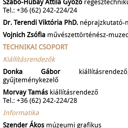
Szabó-Hubay Attila Győző
régésztechnik
Tel.: +36 (62) 242-224/24
Dr. Terendi Viktória PhD.
néprajzkutató-
Vojnich Zsófia
művészettörténész-muze
TECHNIKAI CSOPORT
Kiállításrendezők
Donka Gábor
kiállításrendez
gyűjteménykezelő
Morvay Tamás
kiállításrendező
Tel.: +36 (62) 242-224/28
Informatika
Szender Ákos
múzeumi grafikus