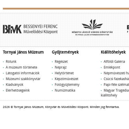
Tornyai János Múzeum
Gyűjtemények
Kiállítóhelyek
Rólunk
Régészet
Alföldi Galéria
A múzeum története
Néprajz
Emlékpont
Látogatói információk
Helytörténet
Népművészeti h
Múzeumi szakkönyvtár
Képzőművészet
Csúcsi fazekashá
Kiadványok
Fotógyűjtemény
Papi-féle szélm
Elérhetőségeink
Numizmatika
Magyar Tragédi
kiállítóhely
2026 © Tornyai János Múzeum, Könyvtár és Művelődési Központ. Minden jog fenntartva.