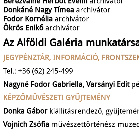
Berezvainé Herbót Evelin
archivátor
Donkáné Nagy Tímea
archivátor
Fodor Kornélia
archivátor
Ökrös Enikő
archivátor
Az Alföldi Galéria munkatársa
JEGYPÉNZTÁR, INFORMÁCIÓ,
FRONTSZE
Tel.: +36 (62) 245-499
Nagyné Fodor Gabriella, Varsányi Edit
pé
KÉPZŐMŰVÉSZETI GYŰJTEMÉNY
Donka Gábor
kiállításrendező, gyűjtemé
Vojnich Zsófia
művészettörténész-muze