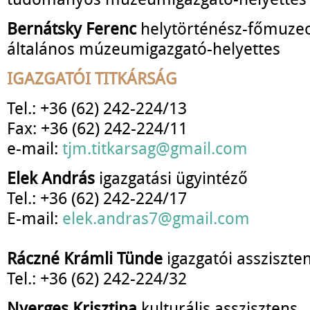
Bernátsky Ferenc
helytörténész-főmuze
általános múzeumigazgató-helyettes
IGAZGATÓI TITKÁRSÁG
Tel.: +36 (62) 242-224/13
Fax: +36 (62) 242-224/11
e-mail:
tjm.titkarsag@gmail.com
Elek András
igazgatási ügyintéző
Tel.: +36 (62) 242-224/17
E-mail:
elek.andras7@gmail.com
Ráczné Krámli Tünde
igazgatói assziszte
Tel.: +36 (62) 242-224/32
Nyerges Krisztina
kulturális asszisztens