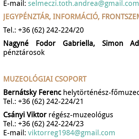
E-mail:
selmeczi.toth.andrea@gmail.co
JEGYPÉNZTÁR, INFORMÁCIÓ,
FRONTSZE
Tel.: +36 (62) 242-224/20
Nagyné Fodor Gabriella, Simon Ad
pénztárosok
MUZEOLÓGIAI CSOPORT
Bernátsky Ferenc
helytörténész-főmuze
Tel.: +36 (62) 242-224/21
Csányi Viktor
régész-muzeológus
Tel.: +36 (62) 242-224/23
E-mail:
viktorreg1984@gmail.com