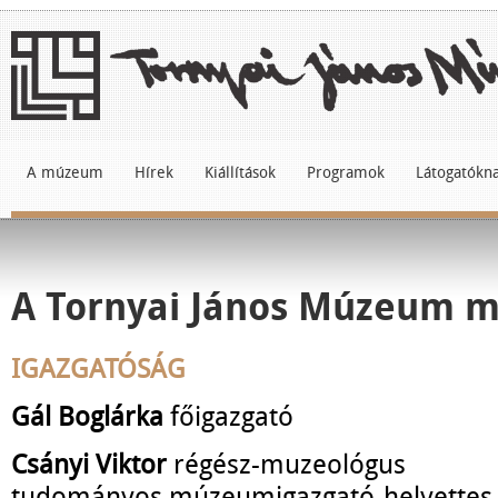
A múzeum
Hírek
Kiállítások
Programok
Látogatókn
A Tornyai János Múzeum m
IGAZGATÓSÁG
Gál Boglárka
főigazgató
Csányi Viktor
régész-muzeológus
tudományos múzeumigazgató-helyettes