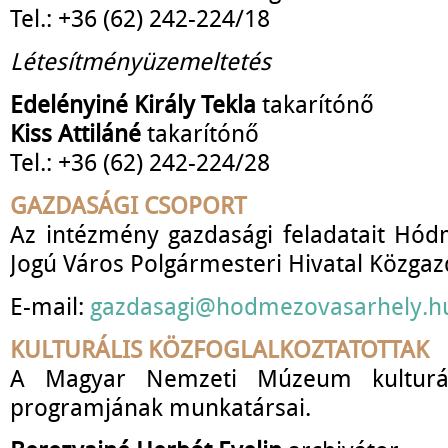
Tel.: +36 (62) 242-224/18
Létesítményüzemeltetés
Edelényiné Király Tekla
takarítónő
Kiss Attiláné
takarítónő
Tel.: +36 (62) 242-224/28
GAZDASÁGI CSOPORT
Az intézmény gazdasági feladatait Hó
Jogú Város Polgármesteri Hivatal Közgazda
E-mail:
gazdasagi@hodmezovasarhely.h
KULTURÁLIS KÖZFOGLALKOZTATOTTAK
A Magyar Nemzeti Múzeum kulturális
programjának munkatársai.