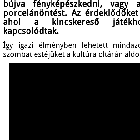
bújva fényképészkedni, vagy 
porcelánöntést. Az érdeklődőket 
ahol a kincskereső játékh
kapcsolódtak.
Így igazi élményben lehetett mindaz
szombat estéjüket a kultúra oltárán áldo