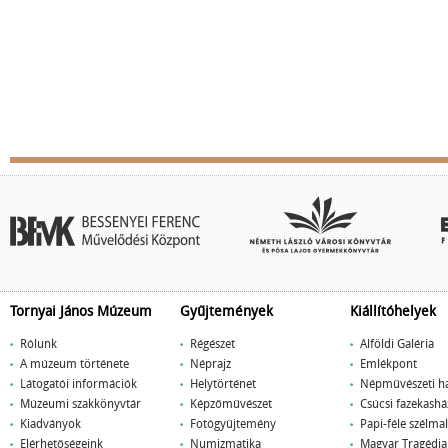
Tornyai János Múzeum
Gyűjtemények
Kiállítóhelyek
Rólunk
Régészet
Alföldi Galéria
A múzeum története
Néprajz
Emlékpont
Látogatói információk
Helytörténet
Népművészeti h
Múzeumi szakkönyvtár
Képzőművészet
Csúcsi fazekashá
Kiadványok
Fotógyűjtemény
Papi-féle szélm
Elérhetőségeink
Numizmatika
Magyar Tragédi