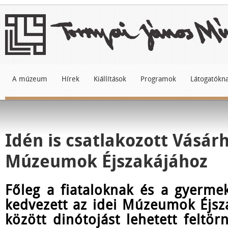
A múzeum
Hírek
Kiállítások
Programok
Látogatókn
Idén is csatlakozott Vásárh
Múzeumok Éjszakájához
Főleg a fiataloknak és a gyermek
kedvezett az idei Múzeumok Éjsz
között dinótojást lehetett feltör