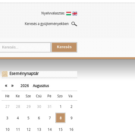
Nyelvválasztás:
Keresés a gyűjteményekben
Keresés
Eseménynaptár
«
»
2026
Augusztus
Hé
Ke
Sze
Csü
Pé
Szo
Va
27
28
29
30
31
1
2
3
4
5
6
7
8
9
10
11
12
13
14
15
16