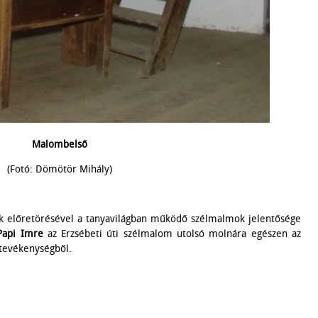
Malombelső
(Fotó: Dömötör Mihály)
k előretörésével a tanyavilágban működő szélmalmok jelentősége
Papi Imre
az Erzsébeti úti szélmalom utolsó molnára egészen az
 tevékenységből.