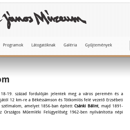
Programok
Látogatóknak
Galéria
Gyűjtemények
lom
18-19. század fordulóján jelentek meg a város peremén és a
tjától 12 km-re a Békéssámson és Tótkomlós felé vezető Erzsébeti
le szélmalom, amelyet 1856-ban épített
Csánki Bálint
, majd 1891-
Az Országos Műemléki Felügyelőség 1962-ben nyilvánította népi