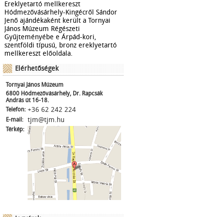
Ereklyetartó mellkereszt
Hódmezővásárhely-Kingécről Sándor
Jenő ajándékaként került a Tornyai
János Múzeum Régészeti
Gyűjteményébe e Árpád-kori,
szentföldi típusú, bronz ereklyetartó
mellkereszt előoldala.
Elérhetőségek
Tornyai János Múzeum
6800 Hódmezővásárhely, Dr. Rapcsák
András út 16-18.
+36 62 242 224
Telefon:
tjm@tjm.hu
E-mail:
Térkép: