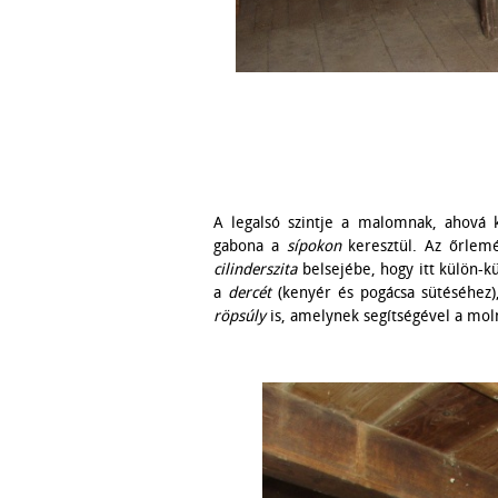
A legalsó szintje a malomnak, ahová 
gabona a
sípokon
keresztül. Az őrlemén
cilinderszita
belsejébe, hogy itt külön-kü
a
dercét
(kenyér és pogácsa sütéséhez)
röpsúly
is, amelynek segítségével a moln