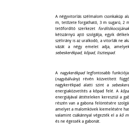
A négyvitorlás szélmalom csonkakúp ala
m, tetőzete forgatható, 3 m sugarú, 2 m
tetőfordító szerkezet
fordítókocsijána
kétszárnyú ajtó szolgálja, egyik délke
szélirány is az uralkodó, a vitorlák ne
vázát a négy emelet adja, amelyek
sebeskerékpad
,
kőpad
,
lisztespad
.
A
nagykerékpad
legfontosabb funkciója
(
nagybálvány
) révén közvetített függ
nagykerékpad alatti szint a
sebesker
energiaközvetítés a kőpad felé. A
kőp
energiájával áttételeken keresztül a g
részén van a gabona felöntésére szolg
amelyet a malomkövek kiemelésére haszn
valamint csákánnyal végezték el a
kő m
és ne égessék a gabonát.