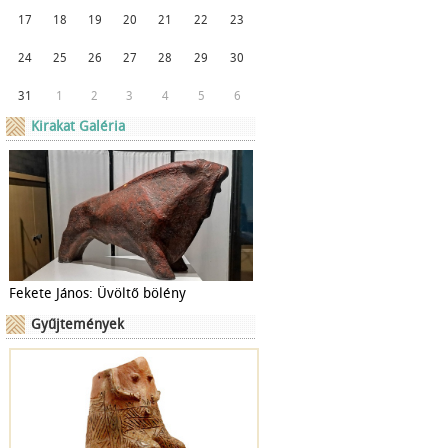
17
18
19
20
21
22
23
24
25
26
27
28
29
30
31
1
2
3
4
5
6
Kirakat Galéria
Fekete János: Üvöltő bölény
Gyűjtemények