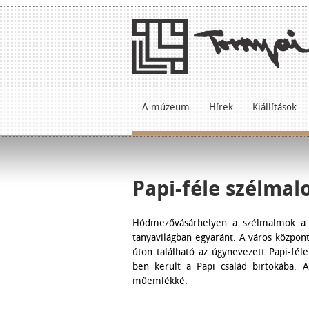
A múzeum
Hírek
Kiállítások
Papi-féle szélma
Hódmezővásárhelyen a szélmalmok a 
tanyavilágban egyaránt. A város közpon
úton található az úgynevezett Papi-fé
ben került a Papi család birtokába. 
műemlékké.