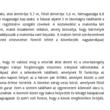
kú, alsó átmérője 9,7 m, fölső átmérője 5,6 m, falmagassága 8,8
 magasságú kúp alakú. A falazat aljától 3 m távolságra találhatók a
k
rögzítésére szolgáló cövekek. A közlekedést a malomba két
leti, másik északkeleti oldalon, amely biztosítja, hogy bármelyik
 akadályozzák a malomba való bejutást. A malom belső szerkezetének
nek elnevezései föntről lefelé a következők:
nagykerékpad
,
, hogy itt valósul meg a vitorlák által átvett és a vitorlatengely
őleges irányú forgómozgás vízszintes irányúvá változtatása. A
ékpad,
ahol a sebeskerék található, amelynek fő funkciója az
adon
kapott helyet az a három pár őrlőkő, amelyek között a szél
abona őrlése történik. A köveket
kéreg
veszi körül, amelynek fölső
áló
garat
. Ezen a szinten található az úgynevezett
kőemelő daru
is,
áltak. A kiemelt követ egy bakra helyezték és kővágó kalapáccsal
egvágását
. Ez azért volt fontos, hogy a kövek megfelelően őröljék,