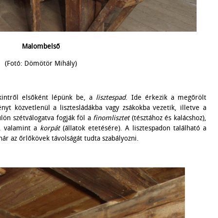
Malombelső
(Fotó: Dömötör Mihály)
kintről elsőként lépünk be, a
lisztespad
. Ide érkezik a megőrölt
yt közvetlenül a lisztesládákba vagy zsákokba vezetik, illetve a
lön szétválogatva fogják föl a
finomlisztet
(tésztához és kalácshoz),
, valamint a
korpát
(állatok etetésére). A lisztespadon található a
ár az őrlőkövek távolságát tudta szabályozni.