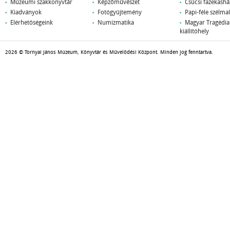
Múzeumi szakkönyvtár
Képzőművészet
Csúcsi fazekashá
Kiadványok
Fotógyűjtemény
Papi-féle szélm
Elérhetőségeink
Numizmatika
Magyar Tragédi
kiállítóhely
2026 © Tornyai János Múzeum, Könyvtár és Művelődési Központ. Minden jog fenntartva.