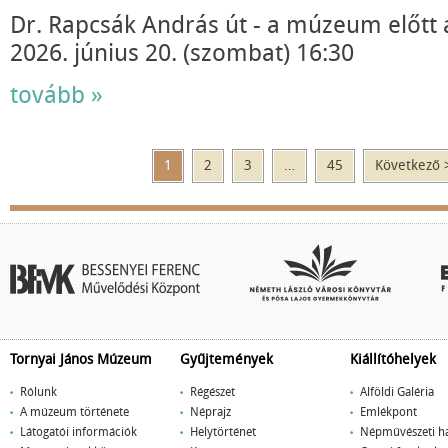
Dr. Rapcsák András út - a múzeum előtt 
2026. június 20. (szombat) 16:30
tovább »
1
2
3
…
45
Következő 
Tornyai János Múzeum
Gyűjtemények
Kiállítóhelyek
Rólunk
Régészet
Alföldi Galéria
A múzeum története
Néprajz
Emlékpont
Látogatói információk
Helytörténet
Népművészeti h