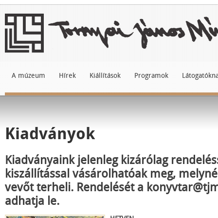
A múzeum
Hírek
Kiállítások
Programok
Látogatókn
Kiadványok
Kiadványaink jelenleg kizárólag rendelés
kiszállítással vásárolhatóak meg, melyné
vevőt terheli. Rendelését a konyvtar@tj
adhatja le.