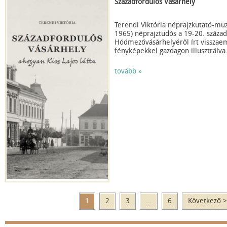
Századfordulós Vásárhely
Terendi Viktória néprajzkutató-mu
1965) néprajztudós a 19-20. század
Hódmezővásárhelyéről írt visszaem
fényképekkel gazdagon illusztrálva
tovább »
1
2
3
…
6
Következő >