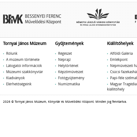
Tornyai János Múzeum
Gyűjtemények
Kiállítóhelyek
Rólunk
Régészet
Alföldi Galéria
A múzeum története
Néprajz
Emlékpont
Látogatói információk
Helytörténet
Népművészeti h
Múzeumi szakkönyvtár
Képzőművészet
Csúcsi fazekashá
Kiadványok
Fotógyűjtemény
Papi-féle szélm
Elérhetőségeink
Numizmatika
Magyar Tragédi
kiállítóhely
2026 © Tornyai János Múzeum, Könyvtár és Művelődési Központ. Minden jog fenntartva.