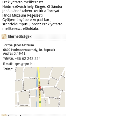
Ereklyetartó mellkereszt
Hódmezővásárhely-Kingécről Sándor
Jenő ajándékaként került a Tornyai
János Múzeum Régészeti
Gyűjteményébe e Árpád-kori,
szentföldi típusú, bronz ereklyetartó
mellkereszt előoldala.
Elérhetőségek
Tornyai János Múzeum
6800 Hódmezővásárhely, Dr. Rapcsák
András út 16-18.
+36 62 242 224
Telefon:
tjm@tjm.hu
E-mail:
Térkép: