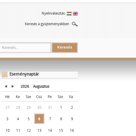
Nyelvválasztás:
Keresés a gyűjteményekben
Keresés
Eseménynaptár
«
»
2026
Augusztus
Hé
Ke
Sze
Csü
Pé
Szo
Va
27
28
29
30
31
1
2
3
4
5
6
7
8
9
10
11
12
13
14
15
16