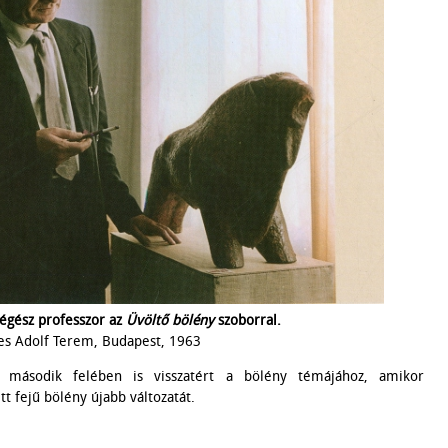
régész professzor az
Üvöltő bölény
szoborral.
es Adolf Terem, Budapest, 1963
második felében is visszatért a bölény témájához, amikor
t fejű bölény újabb változatát.