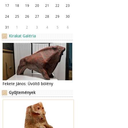
17
18
19
20
21
22
23
24
25
26
27
28
29
30
31
1
2
3
4
5
6
Kirakat Galéria
Fekete János: Üvöltő bölény
Gyűjtemények