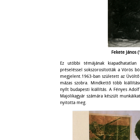
Fekete János 
Ez utóbbi témájának kiapadhatatlan fo
préseléssel sokszorosították a Vörös bö
megjelent.1963-ban született az Üvöltő
mázas szobra. Mindkettő több kiállít
nyílt budapesti kiállítás. A Fényes Ado
Majolikagyár számára készült munkáikat 
nyitotta meg.