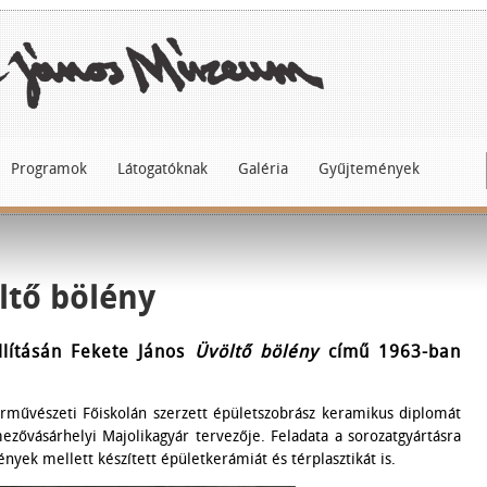
Programok
Látogatóknak
Galéria
Gyűjtemények
ltő bölény
llításán Fekete János
Üvöltő bölény
című 1963-ban
rművészeti Főiskolán szerzett épületszobrász keramikus diplomát
ővásárhelyi Majolikagyár tervezője. Feladata a sorozatgyártásra
nyek mellett készített épületkerámiát és térplasztikát is.