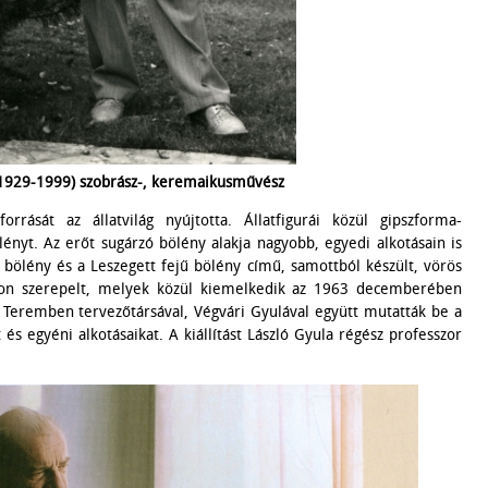
(1929-1999) szobrász-, keremaikusművész
rrását az állatvilág nyújtotta. Állatfigurái közül gipszforma-
lényt. Az erőt sugárzó bölény alakja nagyobb, egyedi alkotásain is
 bölény és a Leszegett fejű bölény című, samottból készült, vörös
áson szerepelt, melyek közül kiemelkedik az 1963 decemberében
lf Teremben tervezőtársával, Végvári Gyulával együtt mutatták be a
és egyéni alkotásaikat. A kiállítást László Gyula régész professzor