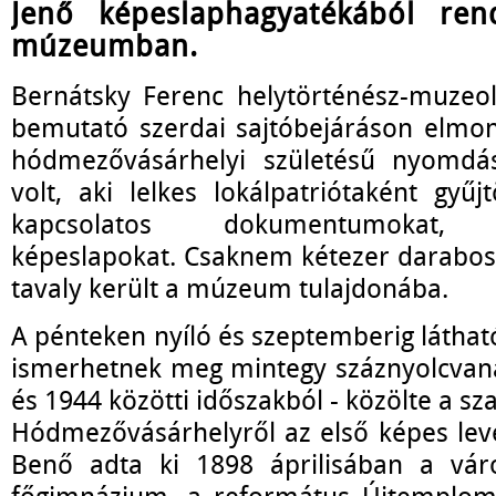
Jenő képeslaphagyatékából ren
múzeumban.
Bernátsky Ferenc helytörténész-muzeol
bemutató szerdai sajtóbejáráson elmo
hódmezővásárhelyi születésű nyomdá
volt, aki lelkes lokálpatriótaként gyűj
kapcsolatos dokumentumokat, ki
képeslapokat. Csaknem kétezer darabo
tavaly került a múzeum tulajdonába.
A pénteken nyíló és szeptemberig látható
ismerhetnek meg mintegy száznyolcvana
és 1944 közötti időszakból - közölte a s
Hódmezővásárhelyről az első képes le
Benő adta ki 1898 áprilisában a vár