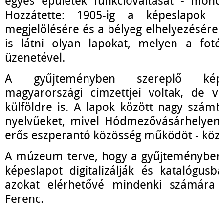
egyes épületek funkcióváltását - mon
Hozzátette: 1905-ig a képeslapok 
megjelölésére és a bélyeg elhelyezésére s
is látni olyan lapokat, melyen a fot
üzenetével.
A gyűjteményben szereplő kép
magyarországi címzettjei voltak, de vi
külföldre is. A lapok között nagy szám
nyelvűeket, mivel Hódmezővásárhelyen
erős eszperantó közösség működöt - közö
A múzeum terve, hogy a gyűjteményben
képeslapot digitalizálják és katalógusb
azokat elérhetővé mindenki számára
Ferenc.