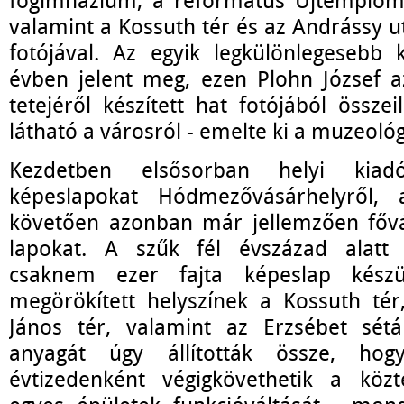
főgimnázium, a református Újtemplom,
valamint a Kossuth tér és az Andrássy 
fotójával. Az egyik legkülönlegesebb
évben jelent meg, ezen Plohn József a
tetejéről készített hat fotójából össze
látható a városról - emelte ki a muzeoló
Kezdetben elsősorban helyi kiad
képeslapokat Hódmezővásárhelyről, 
követően azonban már jellemzően fővá
lapokat. A szűk fél évszázad alatt
csaknem ezer fajta képeslap készü
megörökített helyszínek a Kossuth tér
János tér, valamint az Erzsébet sétán
anyagát úgy állították össze, ho
évtizedenként végigkövethetik a közt