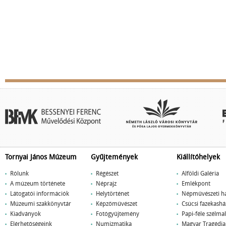
Tornyai János Múzeum
Gyűjtemények
Kiállítóhelyek
Rólunk
Régészet
Alföldi Galéria
A múzeum története
Néprajz
Emlékpont
Látogatói információk
Helytörténet
Népművészeti h
Múzeumi szakkönyvtár
Képzőművészet
Csúcsi fazekashá
Kiadványok
Fotógyűjtemény
Papi-féle szélm
Elérhetőségeink
Numizmatika
Magyar Tragédi