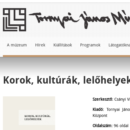
A múzeum
Hírek
Kiállítások
Programok
Látogatókn
Korok, kultúrák, lelőhelye
Szerkesztő:
Csányi V
Kiadó:
Tornyai Ján
Központ
Oldalszám:
96 oldal