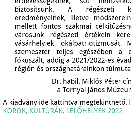
érdekességeknek, sőt nemzetköz
biztosítsunk. A régészeti k
eredményeinek, illetve módszerein
mellett fontos szakmai célkitűzésn
városunk régészeti értékein kere
vásárhelyiek lokálpatriotizmusát.
szemeszter teljes egészében a dé
fókuszált, addig a 2021/2022-es éva
régión és országhatárainkon túlmuta
Dr. habil. Miklós Péter c
a Tornyai János Múzeu
A kiadvány ide kattintva megtekinthető, l
KOROK, KULTÚRÁK, LELŐHELYEK 2022