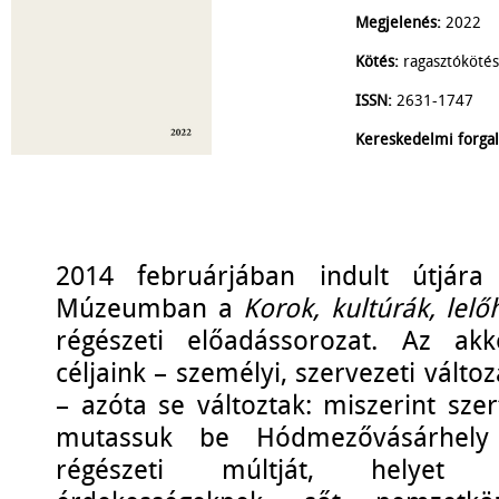
Megjelenés:
2022
Kötés:
ragasztókötés
ISSN:
2631-1747
Kereskedelmi forga
2014 februárjában indult útjára
Múzeumban a
Korok, kultúrák, lelő
régészeti előadássorozat. Az ak
céljaink – személyi, szervezeti válto
– azóta se változtak: miszerint sz
mutassuk be Hódmezővásárhely
régészeti múltját, helyet