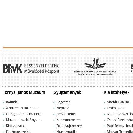
Tornyai János Múzeum
Gyűjtemények
Kiállítóhelyek
Rólunk
Régészet
Alföldi Galéria
A múzeum története
Néprajz
Emlékpont
Látogatói információk
Helytörténet
Népművészeti h
Múzeumi szakkönyvtár
Képzőművészet
Csúcsi fazekashá
Kiadványok
Fotógyűjtemény
Papi-féle szélm
Elérhetőségeink
Numizmatika
Magyar Tragédi